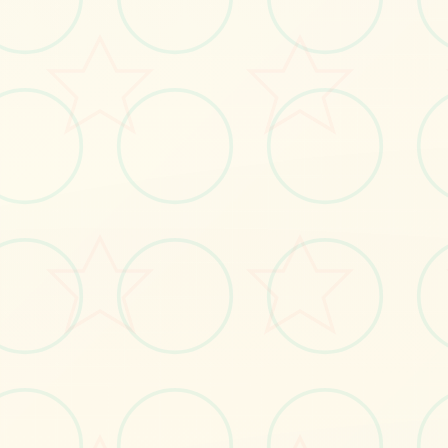
#4Gamers平台
#4Gamers官方
立即体验
免费完整版游戏