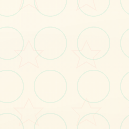
感受游戏的视觉魅力
No.1