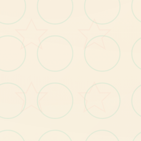
使用「服務」