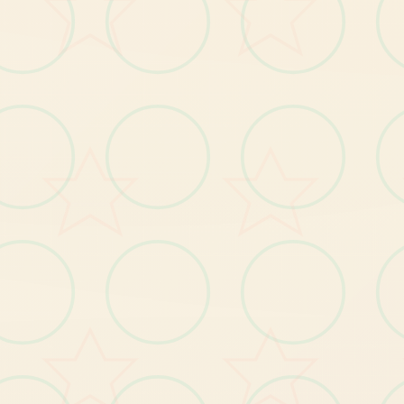
您的 4Gamers 帳戶