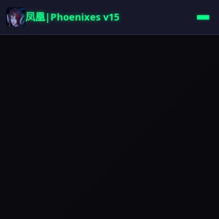
凤凰|Phoenixes v15