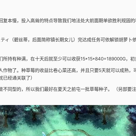
回复本慢，投入高耸的特点导致我们地法处大前面期单欲胜利规固的
スティ（碧丝蒂，后面简称镇长期女儿）完达成任务可依解锁胡萝卜
持有种满，在十天后就至少可以收获15*15*840=189000G，
人作物了。种草莓的收益比卷心菜还高，并且只要5天就可以成熟，
就已经通关联了）
是不同型的，所以我们最好在夏天之前屯一批草莓种子。 （另部要