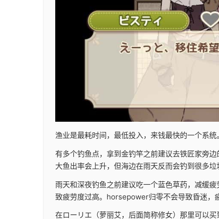
渔业是最耗时间，最低投入，来钱最快的一个系统
有多个钓鱼点，拿到金钓竿之前建议去铁匠家旁边
大鱼出率会上升，但海边在雨天反而会钓到很多垃
雨天和深夜钓鱼之前建议吃一个蓝色草药，减缓疲
致疲劳度过高。horsepower归零不会导致昏
在ローリエ（萝丽艾，后面简称修女）那里可以买