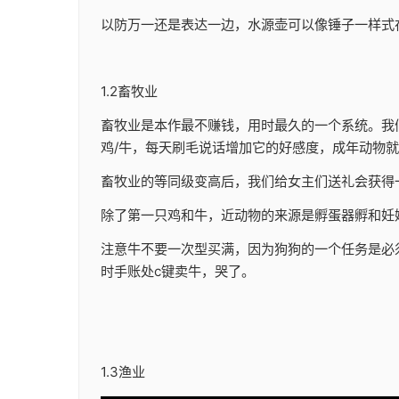
以防万一还是表达一边，水源壶可以像锤子一样式
1.2畜牧业
畜牧业是本作最不赚钱，用时最久的一个系统。我
鸡/牛，每天刷毛说话增加它的好感度，成年动物
畜牧业的等同级变高后，我们给女主们送礼会获得
除了第一只鸡和牛，近动物的来源是孵蛋器孵和妊
注意牛不要一次型买满，因为狗狗的一个任务是必
时手账处c键卖牛，哭了。
1.3渔业