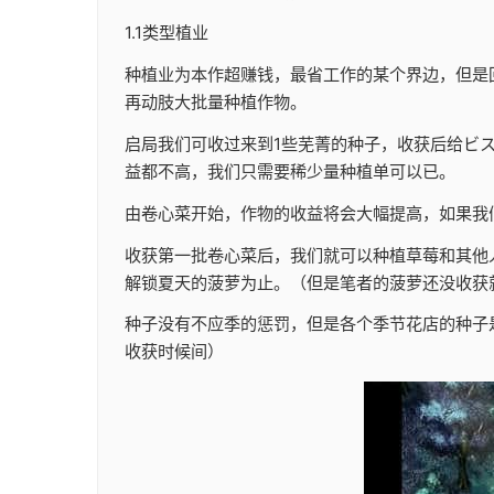
1.1类型植业
种植业为本作超赚钱，最省工作的某个界边，但是
再动肢大批量种植作物。
启局我们可收过来到1些芜菁的种子，收获后给ビ
益都不高，我们只需要稀少量种植单可以已。
由卷心菜开始，作物的收益将会大幅提高，如果我们所
收获第一批卷心菜后，我们就可以种植草莓和其他
解锁夏天的菠萝为止。（但是笔者的菠萝还没收获
种子没有不应季的惩罚，但是各个季节花店的种子
收获时候间）