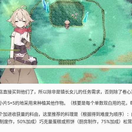
店直接买到他们了，所以除非是镇长女儿的任务需求，否则除了卷心
小片5*5的地采用来种植其他作物。（核要是每个单数现白用的花，
个加进收获量的料由，这里推荐的料理是（根据得到难度为顺序）：曲
制度作，50%加成）巧克量蛋糕或煎饼（厨房制作，75%加成）松茸