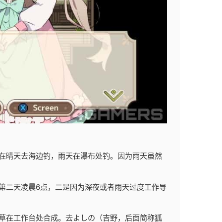
在晴天去海边钓，雨天在瀑布处钓。因为雨天虽然
第二天凌晨6点，二是因为深夜或者雨天过度工作导
草在工作台处合成。去よしの（吉野，后面简称狐