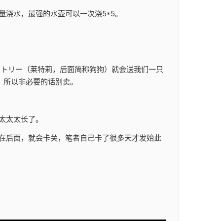
浇水，最强的水壶可以一次浇5*5。
レトリー（莱特莉，后面简称狗狗）就会送我们一只
，所以非必要的话别卖。
太太太长了。
在后面，就会卡关，笔者自己卡了很多天才发始此