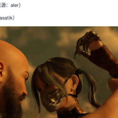
：aler）
atik）